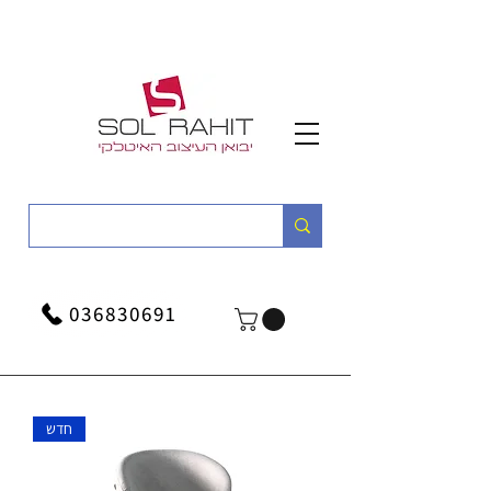
036830691
חדש