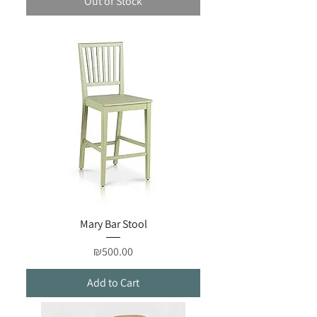
Out of Stock
Mary Bar Stool
Price
₪500.00
Add to Cart