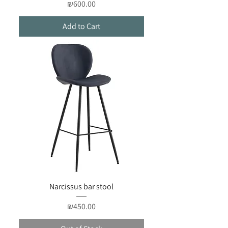
Price
₪600.00
Add to Cart
Narcissus bar stool
Price
₪450.00