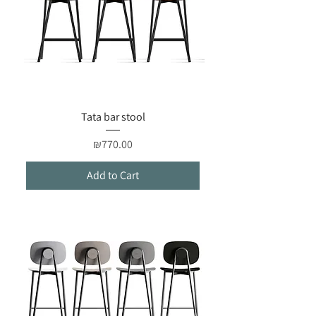
Tata bar stool
Price
₪770.00
Add to Cart