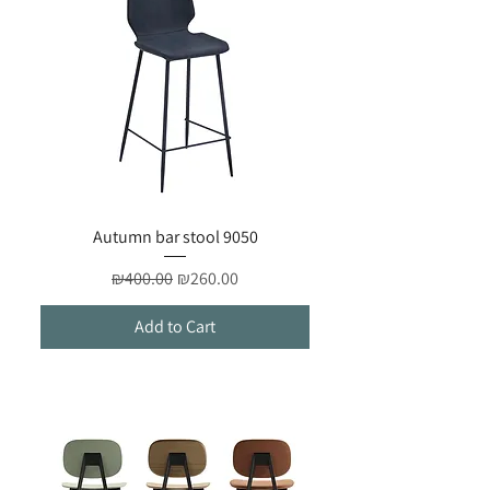
Autumn bar stool 9050
Regular Price
Sale Price
₪400.00
₪260.00
Add to Cart