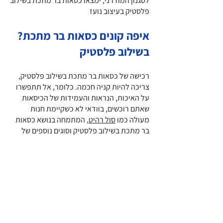
לסגנון המודרני, ימצאו כסאות בר מתכת בשילוב
פלסטיק בעיצוב נועז
?איפה קונים כסאות בר מתכת
בשילוב פלסטיק
רכישה של כסאות בר מתכת בשילוב פלסטיק,
צריכה להיות קניה חכמה. כלומר, אל תתפשרו
על האיכות, הנראות והעמידות של הכיסאות
שאתם רוכשים, בוודאי לא כשקיימת חנות
מעולה כמו
סול רהיט
, המתמחה בנושא כסאות
בר מתכת בשילוב פלסטיק וסוגים נוספים של
כסאות, לכל צורך
צרו קשר עם סול רהיט
03-6830691
ותחשפו
למגוון עצום של כסאות בר מתכת בשילוב
פלסטיק, המתאימים לפינות ישיבה והסבה,
פינות אוכל, חדרי אירוח, מטבחים יוקרתיים ועוד
Warehouses