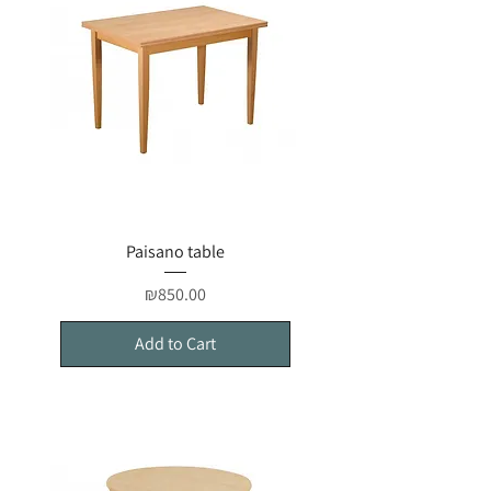
Paisano table
Price
₪850.00
Add to Cart