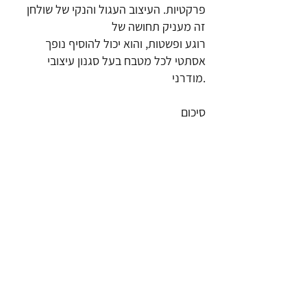
פרקטיות. העיצוב העגול והנקי של שולחן
זה מעניק תחושה של
רוגע ופשטות, והוא יכול להוסיף נופך
אסתטי לכל מטבח בעל סגנון עיצובי
מודרני.
סיכום
בסך הכל, שולחנות מטבח קטנים מהווים
פתרון חכם ואסתטי למטבחים שבהם השטח
הוא בעל ערך יקר. באמצעות בחירת הדגם
המתאים, ניתן להרחיב באופן משמעותי את
נפח העבודה המקומי מבלי להקריב את
העיצוב והחזות הכללית של המטבח. בין אם
מדובר בשולחן מרובע או עגול, אלו הופכים
למרכיב חיוני בעיצוב המטבח המודרני
בעידן של מטבחים מצומצמים יותר.