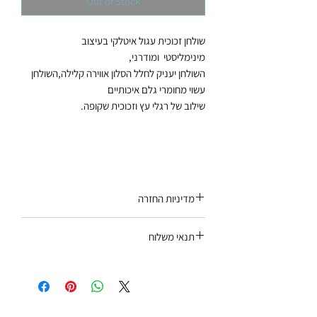
Out of Stock
שולחן זכוכית עגול איטלקי בעיצוב
מינימליסטי ומודרני,
השולחן יעניק לחלל הסלון אווירה קלילה,השולחן
עשוי מחומרי גלם איכותיים
שילוב של רגלי עץ וזכוכית שקופה.
מדיניות החזרה
יתקבל רק מוצר שלא נעשה בו שימוש, באריזתו
תנאי משלוח
המקורית, בצירוף חשבונית.לא ניתן להחזיר מוצר
שעבר שינוי – כגון קיצור / ריפוד מחדש / צביעה
משלוח עד הבית – השירות כרוך בתשלום. איסוף
וכיו".
עצמי מסניף ראשון לציון /סניף ת”א /מחסנים
כפוף לתקנון להגנת הצרכן
(ללא תוספת תשלום).תיאום מועד המשלוח
יתבצע טלפונית ע"י נציג/ה לאחר סיום תהליך